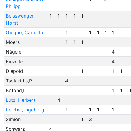
Philipp
Beisswenger,
1
1
1
1
1
Horst
Giugno, Carmelo
1
1
1
1
1
Moers
1
1
1
Nägele
4
Einwiller
4
Diepold
1
1
1
Tsolakidis,P
4
Botond,L
1
1
1
Lutz, Herbert
4
Reichel, Ingeborg
1
1
1
1
Simion
1
3
Schwarz
4