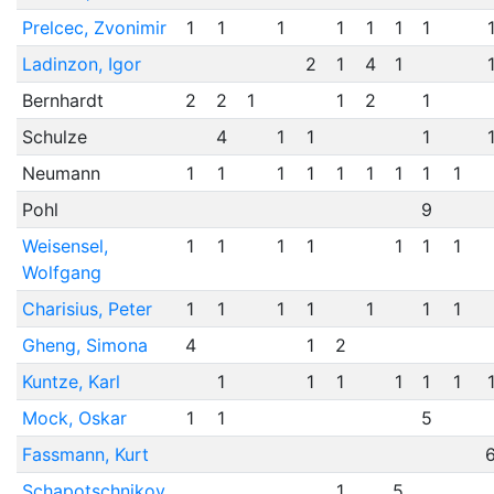
Prelcec, Zvonimir
1
1
1
1
1
1
1
Ladinzon, Igor
2
1
4
1
Bernhardt
2
2
1
1
2
1
Schulze
4
1
1
1
Neumann
1
1
1
1
1
1
1
1
1
Pohl
9
Weisensel,
1
1
1
1
1
1
1
Wolfgang
Charisius, Peter
1
1
1
1
1
1
1
Gheng, Simona
4
1
2
Kuntze, Karl
1
1
1
1
1
1
Mock, Oskar
1
1
5
Fassmann, Kurt
Schapotschnikov,
1
5