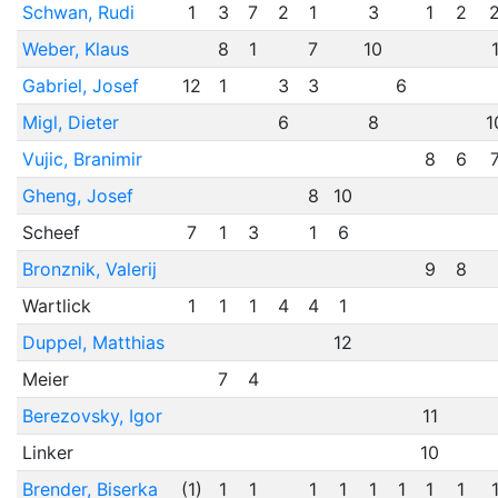
Schwan, Rudi
1
3
7
2
1
3
1
2
Weber, Klaus
8
1
7
10
Gabriel, Josef
12
1
3
3
6
Migl, Dieter
6
8
1
Vujic, Branimir
8
6
Gheng, Josef
8
10
Scheef
7
1
3
1
6
Bronznik, Valerij
9
8
Wartlick
1
1
1
4
4
1
Duppel, Matthias
12
Meier
7
4
Berezovsky, Igor
11
Linker
10
Brender, Biserka
(1)
1
1
1
1
1
1
1
1