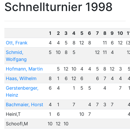
Schnellturnier 1998
1
2
3
4
5
6
7
8
9
10
1
Ott, Frank
4
4
5
8
12
8
11
6
12
(
Schmid,
5
10
8
5
12
11
4
1
Wolfgang
Hofmann, Martin
5
12
10
4
4
5
8
12
3
Haas, Wilhelm
8
1
6
12
6
6
7
4
4
Gerstenberger,
6
4
1
5
5
4
7
Heinz
Bachmaier, Horst
4
1
7
4
7
3
7
Heinl,T
1
6
10
7
Schoofl,M
10
12
10