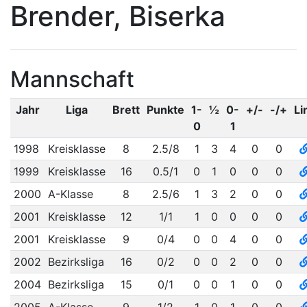
Brender, Biserka
Mannschaft
Jahr
Liga
Brett
Punkte
1-
½
0-
+/-
-/+
Li
0
1
1998
Kreisklasse
8
2.5/8
1
3
4
0
0
1999
Kreisklasse
16
0.5/1
0
1
0
0
0
2000
A-Klasse
8
2.5/6
1
3
2
0
0
2001
Kreisklasse
12
1/1
1
0
0
0
0
2001
Kreisklasse
9
0/4
0
0
4
0
0
2002
Bezirksliga
16
0/2
0
0
2
0
0
2004
Bezirksliga
15
0/1
0
0
1
0
0