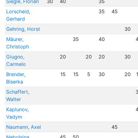
Siegle, Florian
30
40
35
Lorscheid,
35
45
Gerhard
Gehring, Horst
30
Mäurer,
35
40
Christoph
Giugno,
20
20
20
30
Carmelo
Brender,
15
15
5
30
20
Biserka
Schaffert,
Walter
Kaplunov,
Vadym
Naumann, Axel
45
Nebolsina,
45
50