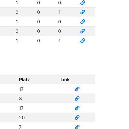
1
0
0
2
0
1
1
0
0
2
0
0
1
0
1
Platz
Link
17
3
17
20
7