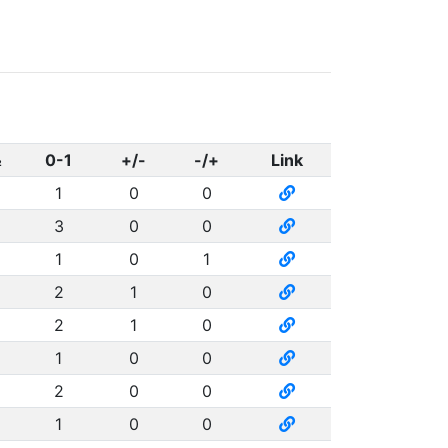
½
0-1
+/-
-/+
Link
1
0
0
3
0
0
1
0
1
2
1
0
2
1
0
1
0
0
2
0
0
1
0
0