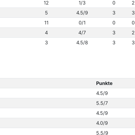
12
1/3
0
2
5
4.5/9
3
3
11
0/1
0
0
4
4/7
3
2
3
4.5/8
3
3
Punkte
4.5/9
5.5/7
4.5/9
4.0/9
5.5/9