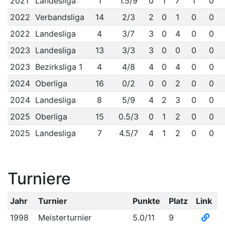
2021
Landesliga
1
1.5/9
0
1
7
1
0
2022
Verbandsliga
14
2/3
2
0
1
0
0
2022
Landesliga
4
3/7
3
0
4
0
0
2023
Landesliga
13
3/3
3
0
0
0
0
2023
Bezirksliga 1
4
4/8
4
0
4
0
0
2024
Oberliga
16
0/2
0
0
2
0
0
2024
Landesliga
8
5/9
4
2
3
0
0
2025
Oberliga
15
0.5/3
0
1
2
0
0
2025
Landesliga
7
4.5/7
4
1
2
0
0
Turniere
Jahr
Turnier
Punkte
Platz
Link
1998
Meisterturnier
5.0/11
9