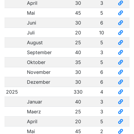
April
30
3
Mai
45
5
Juni
30
6
Juli
20
10
August
25
5
September
40
3
Oktober
35
5
November
30
6
Dezember
30
6
2025
330
4
Januar
40
3
Maerz
25
3
April
20
5
Mai
45
2