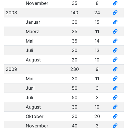
November
35
8
2008
140
24
Januar
30
15
Maerz
25
11
Mai
35
14
Juli
30
13
August
20
10
2009
230
9
Mai
30
11
Juni
50
3
Juli
50
3
August
30
10
Oktober
30
20
November
40
3