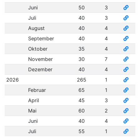
Juni
50
3
Juli
40
3
August
40
4
September
40
4
Oktober
35
4
November
30
7
Dezember
40
4
2026
265
1
Februar
65
1
April
45
3
Mai
60
2
Juni
40
4
Juli
55
1