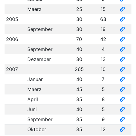
Maerz
25
15
2005
30
63
September
30
19
2006
70
42
September
40
4
Dezember
30
13
2007
265
10
Januar
40
7
Maerz
45
5
April
35
8
Juni
40
5
September
35
9
Oktober
35
12