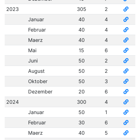
2023
305
2
Januar
40
4
Februar
40
4
Maerz
40
4
Mai
15
6
Juni
50
2
August
50
2
Oktober
50
3
Dezember
20
6
2024
300
4
Januar
50
1
Februar
30
6
Maerz
40
5