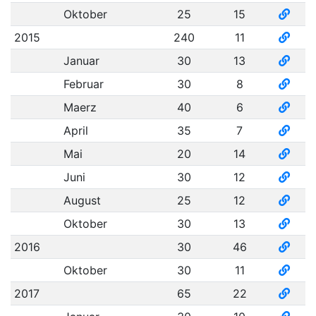
Oktober
25
15
2015
240
11
Januar
30
13
Februar
30
8
Maerz
40
6
April
35
7
Mai
20
14
Juni
30
12
August
25
12
Oktober
30
13
2016
30
46
Oktober
30
11
2017
65
22