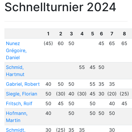
Schnellturnier 2024
1
2
3
4
5
6
7
8
Nunez
(45)
60
50
45
65
65
Grégoire,
Daniel
Schmid,
55
45
50
Hartmut
Gabriel, Robert
40
50
50
55
35
35
Siegle, Florian
50
(30)
40
(30)
45
30
(20)
(25)
Fritsch, Rolf
50
45
50
50
40
45
Hofmann,
40
50
50
50
50
Martin
Schmidt,
30
(25)
35
35
30