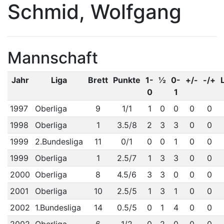
Schmid, Wolfgang
Mannschaft
Jahr
Liga
Brett
Punkte
1-
½
0-
+/-
-/+
0
1
1997
Oberliga
9
1/1
1
0
0
0
0
1998
Oberliga
1
3.5/8
2
3
3
0
0
1999
2.Bundesliga
11
0/1
0
0
1
0
0
1999
Oberliga
1
2.5/7
1
3
3
0
0
2000
Oberliga
8
4.5/6
3
3
0
0
0
2001
Oberliga
10
2.5/5
1
3
1
0
0
2002
1.Bundesliga
14
0.5/5
0
1
4
0
0