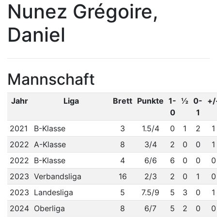
Nunez Grégoire,
Daniel
Mannschaft
Jahr
Liga
Brett
Punkte
1-
½
0-
+/
0
1
2021
B-Klasse
3
1.5/4
0
1
2
1
2022
A-Klasse
8
3/4
2
0
0
1
2022
B-Klasse
4
6/6
6
0
0
0
2023
Verbandsliga
16
2/3
2
0
1
0
2023
Landesliga
5
7.5/9
5
3
0
1
2024
Oberliga
8
6/7
5
2
0
0