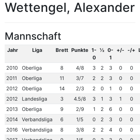
Wettengel, Alexander
Mannschaft
Jahr
Liga
Brett
Punkte
1-
½
0-
+/-
-/+
0
1
2010
Oberliga
8
4/8
3
2
3
0
0
2011
Oberliga
11
3/7
2
2
3
0
0
2012
Oberliga
14
2/3
2
0
1
0
0
2012
Landesliga
3
4.5/8
3
1
3
1
0
2013
Oberliga
9
2/9
1
2
6
0
0
2014
Verbandsliga
6
1/5
0
2
3
0
0
2016
Verbandsliga
8
3/8
2
2
4
0
0