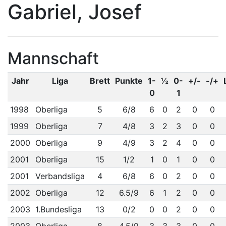
Gabriel, Josef
Mannschaft
Jahr
Liga
Brett
Punkte
1-
½
0-
+/-
-/+
0
1
1998
Oberliga
5
6/8
6
0
2
0
0
1999
Oberliga
7
4/8
3
2
3
0
0
2000
Oberliga
9
4/9
3
2
4
0
0
2001
Oberliga
15
1/2
1
0
1
0
0
2001
Verbandsliga
4
6/8
6
0
2
0
0
2002
Oberliga
12
6.5/9
6
1
2
0
0
2003
1.Bundesliga
13
0/2
0
0
2
0
0