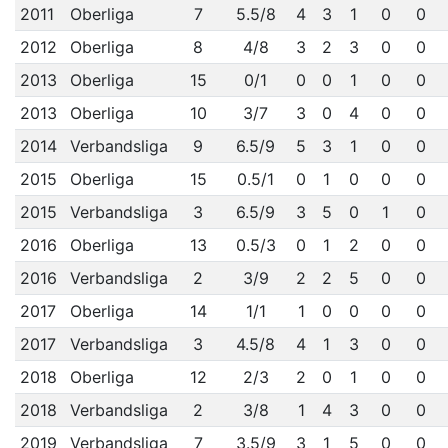
2011
Oberliga
7
5.5/8
4
3
1
0
0
2012
Oberliga
8
4/8
3
2
3
0
0
2013
Oberliga
15
0/1
0
0
1
0
0
2013
Oberliga
10
3/7
3
0
4
0
0
2014
Verbandsliga
9
6.5/9
5
3
1
0
0
2015
Oberliga
15
0.5/1
0
1
0
0
0
2015
Verbandsliga
3
6.5/9
3
5
0
1
0
2016
Oberliga
13
0.5/3
0
1
2
0
0
2016
Verbandsliga
2
3/9
2
2
5
0
0
2017
Oberliga
14
1/1
1
0
0
0
0
2017
Verbandsliga
3
4.5/8
4
1
3
0
0
2018
Oberliga
12
2/3
2
0
1
0
0
2018
Verbandsliga
2
3/8
1
4
3
0
0
2019
Verbandsliga
7
3.5/9
3
1
5
0
0