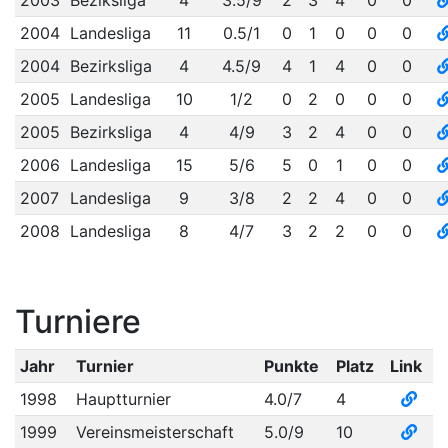
2003
Beziksliga
4
3.5/9
2
3
4
0
0
2004
Landesliga
11
0.5/1
0
1
0
0
0
2004
Bezirksliga
4
4.5/9
4
1
4
0
0
2005
Landesliga
10
1/2
0
2
0
0
0
2005
Bezirksliga
4
4/9
3
2
4
0
0
2006
Landesliga
15
5/6
5
0
1
0
0
2007
Landesliga
9
3/8
2
2
4
0
0
2008
Landesliga
8
4/7
3
2
2
0
0
Turniere
Jahr
Turnier
Punkte
Platz
Link
1998
Hauptturnier
4.0/7
4
1999
Vereinsmeisterschaft
5.0/9
10