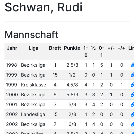
Schwan, Rudi
Mannschaft
Jahr
Liga
Brett
Punkte
1-
½
0-
+/-
-/+
Li
0
1
1998
Bezirksliga
1
2.5/8
1
1
5
1
0
1999
Bezirksliga
15
1/2
0
0
1
1
0
1999
Kreisklasse
4
4.5/8
4
1
2
0
1
2000
Bezirksliga
6
5.5/9
3
3
2
1
0
2001
Bezirksliga
7
5/9
3
4
2
0
0
2002
Landesliga
15
2/3
1
2
0
0
0
2002
Bezirksliga
7
6/8
4
4
0
0
0