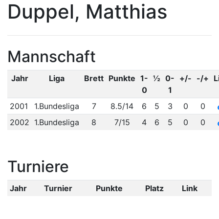
Duppel, Matthias
Mannschaft
Jahr
Liga
Brett
Punkte
1-
½
0-
+/-
-/+
L
0
1
2001
1.Bundesliga
7
8.5/14
6
5
3
0
0
2002
1.Bundesliga
8
7/15
4
6
5
0
0
Turniere
Jahr
Turnier
Punkte
Platz
Link