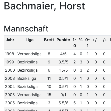
Bachmaier, Horst
Mannschaft
Jahr
Liga
Brett
Punkte
1-
½
0-
+/-
-/+
0
1
1998
Verbandsliga
8
4/5
4
0
1
0
0
1999
Bezirksliga
9
3.5/5
2
3
0
0
0
2000
Bezirksliga
6
1.5/5
0
3
2
0
0
2003
Beziksliga
11
0.5/1
0
1
0
0
0
2004
Bezirksliga
10
0.5/1
0
1
0
0
0
2005
Verbandsliga
15
0/1
0
0
1
0
0
2005
Bezirksliga
3
5.5/6
5
1
0
0
0