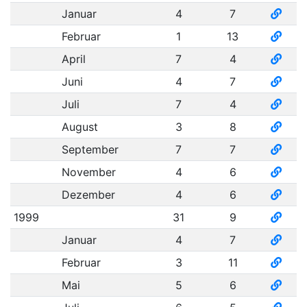
Januar
4
7
Februar
1
13
April
7
4
Juni
4
7
Juli
7
4
August
3
8
September
7
7
November
4
6
Dezember
4
6
1999
31
9
Januar
4
7
Februar
3
11
Mai
5
6