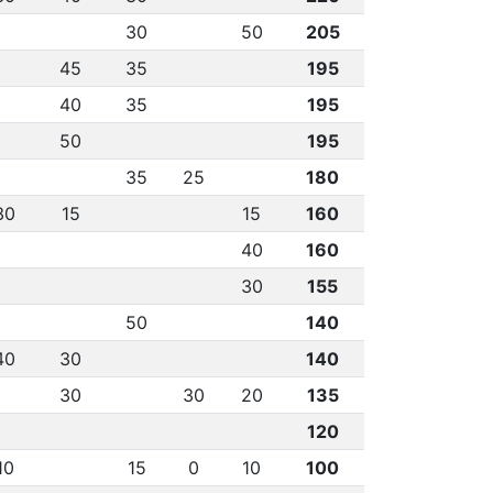
30
50
205
45
35
195
40
35
195
50
195
35
25
180
30
15
15
160
40
160
30
155
50
140
40
30
140
30
30
20
135
120
10
15
0
10
100