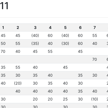
11
1
2
3
4
5
6
7
45
45
(40)
60
(40)
60
55
50
55
(35)
40
(30)
60
40
70
40
45
55
45
70
35
55
40
45
35
30
35
40
35
30
40
(20)
30
35
40
30
40
40
40
40
35
40
30
20
20
25
30
(10)
30
30
30
30