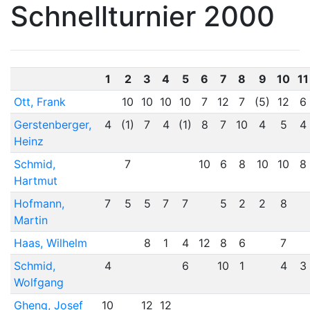
Schnellturnier 2000
1
2
3
4
5
6
7
8
9
10
11
Ott, Frank
10
10
10
10
7
12
7
(5)
12
6
Gerstenberger,
4
(1)
7
4
(1)
8
7
10
4
5
4
Heinz
Schmid,
7
10
6
8
10
10
8
Hartmut
Hofmann,
7
5
5
7
7
5
2
2
8
Martin
Haas, Wilhelm
8
1
4
12
8
6
7
Schmid,
4
6
10
1
4
3
Wolfgang
Gheng, Josef
10
12
12