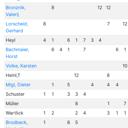
Bronznik,
8
12
12
Valerij
Lorscheid,
8
7
12
Gerhard
Heyl
4
1
6
1
7
3
4
Bachmaier,
6
4
1
7
6
1
Horst
Volke, Karsten
10
Heinl,T
12
8
Migl, Dieter
1
5
4
4
4
Schuster
1
1
3
3
4
Müller
8
1
7
Wartlick
1
2
2
4
3
1
1
Brodbeck,
1
8
5