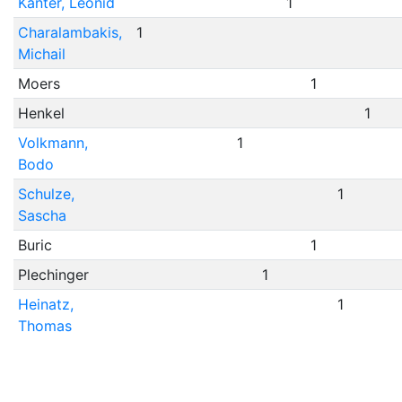
Kanter, Leonid
1
Charalambakis,
1
Michail
Moers
1
Henkel
1
Volkmann,
1
Bodo
Schulze,
1
Sascha
Buric
1
Plechinger
1
Heinatz,
1
Thomas