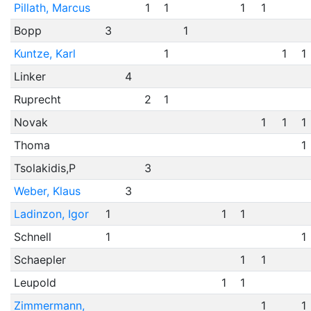
Pillath, Marcus
1
1
1
1
Bopp
3
1
Kuntze, Karl
1
1
1
Linker
4
Ruprecht
2
1
Novak
1
1
1
Thoma
1
Tsolakidis,P
3
Weber, Klaus
3
Ladinzon, Igor
1
1
1
Schnell
1
1
Schaepler
1
1
Leupold
1
1
Zimmermann,
1
1