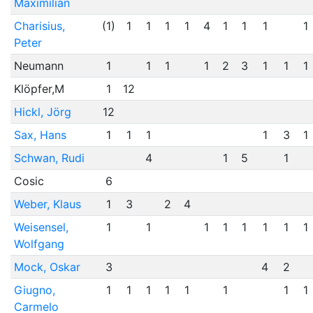
Maximilian
Charisius,
(1)
1
1
1
1
4
1
1
1
1
Peter
Neumann
1
1
1
1
2
3
1
1
1
Klöpfer,M
1
12
Hickl, Jörg
12
Sax, Hans
1
1
1
1
3
1
Schwan, Rudi
4
1
5
1
Cosic
6
Weber, Klaus
1
3
2
4
Weisensel,
1
1
1
1
1
1
1
1
Wolfgang
Mock, Oskar
3
4
2
Giugno,
1
1
1
1
1
1
1
1
Carmelo