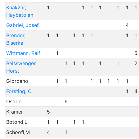
Khakzar,
1
1
1
1
1
1
1
Haybatolah
Gabriel, Josef
4
Brender,
1
1
1
1
1
1
1
Biserka
Wittmann, Ralf
1
5
Beisswenger,
1
1
1
1
1
2
Horst
Giordano
1
1
1
1
1
1
1
Forsting, C
1
4
Osorio
6
Kramer
5
Botond,L
1
1
1
1
Schoofl,M
4
1