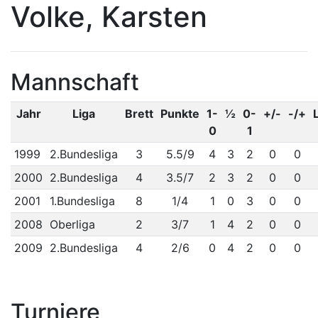
Volke, Karsten
Mannschaft
Jahr
Liga
Brett
Punkte
1-
½
0-
+/-
-/+
0
1
1999
2.Bundesliga
3
5.5/9
4
3
2
0
0
2000
2.Bundesliga
4
3.5/7
2
3
2
0
0
2001
1.Bundesliga
8
1/4
1
0
3
0
0
2008
Oberliga
2
3/7
1
4
2
0
0
2009
2.Bundesliga
4
2/6
0
4
2
0
0
Turniere