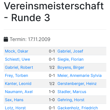
Vereinsmeisterschaft
- Runde 3
Termin: 17.11.2009
Mock, Oskar
0-1
Gabriel, Josef
Schiestl, Uwe
0-1
Siegle, Florian
Gabriel, Robert
1/2
Boyens, Birger
Frey, Torben
0-1
Meier, Annemarie Sylvia
Kanter, Leonid
1/2
Gerstenberger, Heinz
Naumann, Axel
1-0
Stadler, Marcus
Sax, Hans
1-0
Gehring, Horst
Lotz, Horst
0-1
Gackenholz, Friedrich