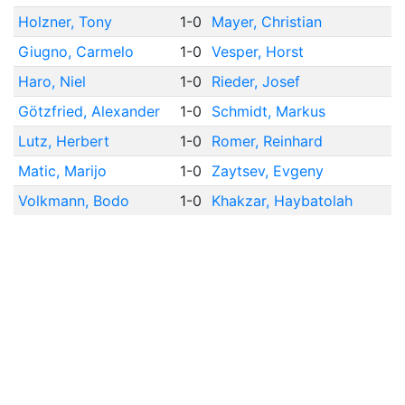
Holzner, Tony
1-0
Mayer, Christian
Giugno, Carmelo
1-0
Vesper, Horst
Haro, Niel
1-0
Rieder, Josef
Götzfried, Alexander
1-0
Schmidt, Markus
Lutz, Herbert
1-0
Romer, Reinhard
Matic, Marijo
1-0
Zaytsev, Evgeny
Volkmann, Bodo
1-0
Khakzar, Haybatolah