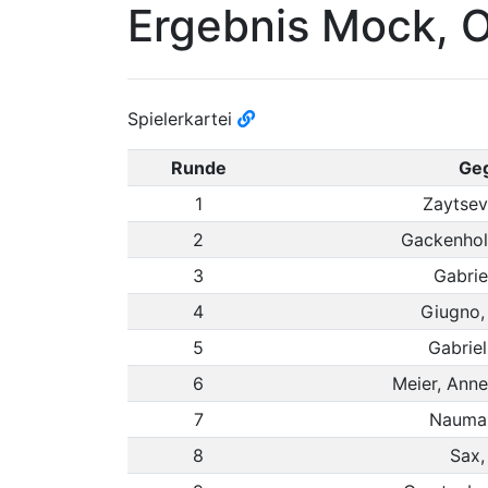
Ergebnis Mock, 
Spielerkartei
Runde
Ge
1
Zaytsev
2
Gackenholz
3
Gabrie
4
Giugno,
5
Gabriel
6
Meier, Anne
7
Nauman
8
Sax,