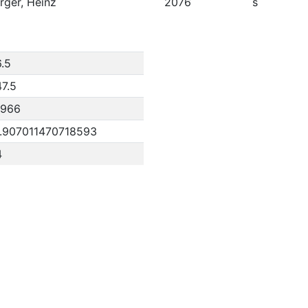
rger, Heinz
2076
s
6.5
47.5
1966
1.907011470718593
4