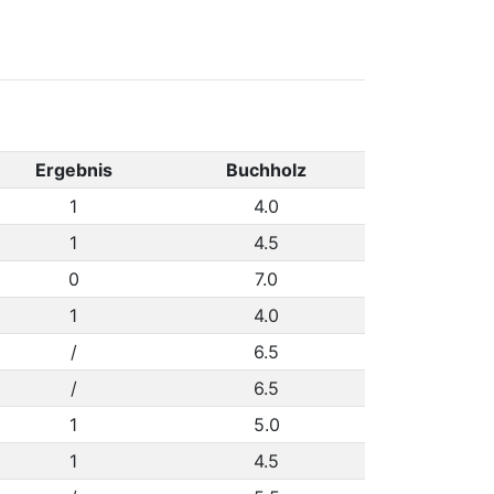
Ergebnis
Buchholz
1
4.0
1
4.5
0
7.0
1
4.0
/
6.5
/
6.5
1
5.0
1
4.5