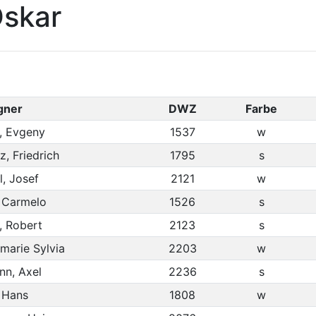
Oskar
gner
DWZ
Farbe
, Evgeny
1537
w
, Friedrich
1795
s
l, Josef
2121
w
 Carmelo
1526
s
, Robert
2123
s
marie Sylvia
2203
w
n, Axel
2236
s
 Hans
1808
w