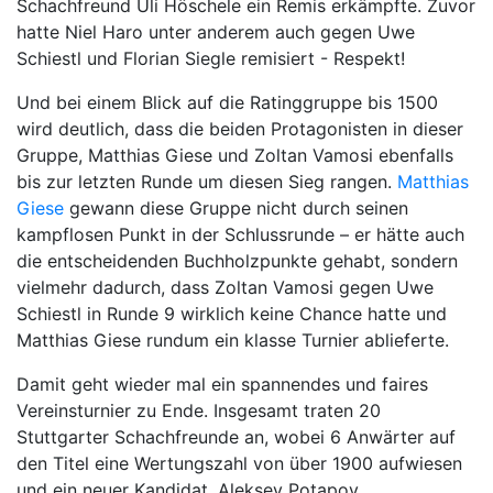
Schachfreund Uli Höschele ein Remis erkämpfte. Zuvor
hatte Niel Haro unter anderem auch gegen Uwe
Schiestl und Florian Siegle remisiert - Respekt!
Und bei einem Blick auf die Ratinggruppe bis 1500
wird deutlich, dass die beiden Protagonisten in dieser
Gruppe, Matthias Giese und Zoltan Vamosi ebenfalls
bis zur letzten Runde um diesen Sieg rangen.
Matthias
Giese
gewann diese Gruppe nicht durch seinen
kampflosen Punkt in der Schlussrunde – er hätte auch
die entscheidenden Buchholzpunkte gehabt, sondern
vielmehr dadurch, dass Zoltan Vamosi gegen Uwe
Schiestl in Runde 9 wirklich keine Chance hatte und
Matthias Giese rundum ein klasse Turnier ablieferte.
Damit geht wieder mal ein spannendes und faires
Vereinsturnier zu Ende. Insgesamt traten 20
Stuttgarter Schachfreunde an, wobei 6 Anwärter auf
den Titel eine Wertungszahl von über 1900 aufwiesen
und ein neuer Kandidat, Aleksey Potapov,