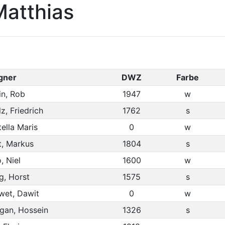
Matthias
gner
DWZ
Farbe
in, Rob
1947
w
, Friedrich
1762
s
ella Maris
0
w
, Markus
1804
s
, Niel
1600
w
g, Horst
1575
s
wet, Dawit
0
w
gan, Hossein
1326
s