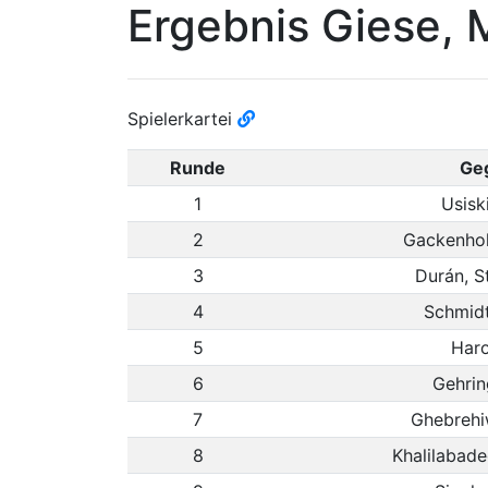
Ergebnis Giese, 
Spielerkartei
Runde
Ge
1
Usisk
2
Gackenholz
3
Durán, St
4
Schmidt
5
Haro
6
Gehrin
7
Ghebrehi
8
Khalilabade