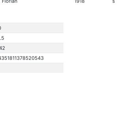
 Florian
1918
s
0
.5
42
4351811378520543