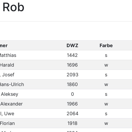
, Rob
ner
DWZ
Farbe
Matthias
1442
s
 Harald
1696
w
, Josef
2093
s
Hans-Ulrich
1860
w
 Aleksey
0
s
 Alexander
1966
w
tl, Uwe
2064
s
 Florian
1918
w