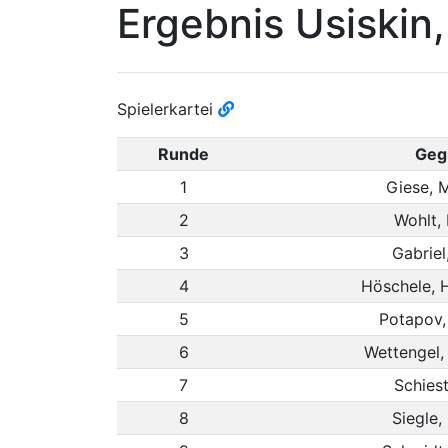
Ergebnis Usiskin
Spielerkartei
Runde
Geg
1
Giese, 
2
Wohlt,
3
Gabriel
4
Höschele, 
5
Potapov,
6
Wettengel,
7
Schies
8
Siegle,