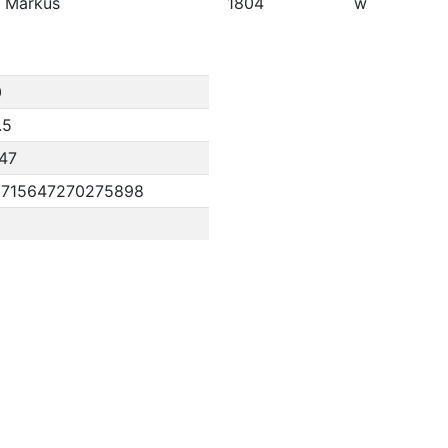
, Markus
1804
w
0
.5
47
2715647270275898