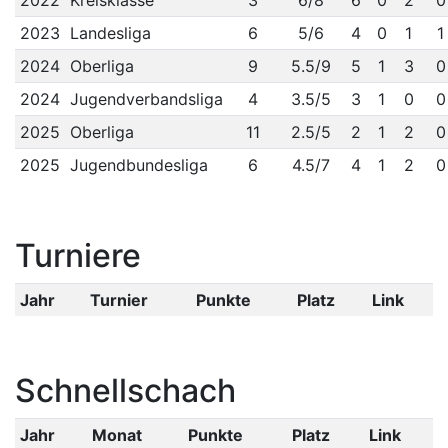
2022
Kreisklasse
3
6/8
6
0
2
0
2023
Landesliga
6
5/6
4
0
1
1
2024
Oberliga
9
5.5/9
5
1
3
0
2024
Jugendverbandsliga
4
3.5/5
3
1
0
0
2025
Oberliga
11
2.5/5
2
1
2
0
2025
Jugendbundesliga
6
4.5/7
4
1
2
0
Turniere
Jahr
Turnier
Punkte
Platz
Link
Schnellschach
Jahr
Monat
Punkte
Platz
Link