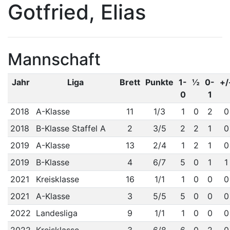
Gotfried, Elias
Mannschaft
Jahr
Liga
Brett
Punkte
1-
½
0-
+/
0
1
2018
A-Klasse
11
1/3
1
0
2
0
2018
B-Klasse Staffel A
2
3/5
2
2
1
0
2019
A-Klasse
13
2/4
1
2
1
0
2019
B-Klasse
4
6/7
5
0
1
1
2021
Kreisklasse
16
1/1
1
0
0
0
2021
A-Klasse
3
5/5
5
0
0
0
2022
Landesliga
9
1/1
1
0
0
0