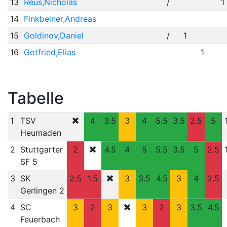
13
Reus,Nicholas
/
1
14
Finkbeiner,Andreas
15
Goldinov,Daniel
/
1
16
Gotfried,Elias
1
Tabelle
1
TSV
4
3.5
3
4
5.5
3.5
2.5
5
Heumaden
2
Stuttgarter
2
4.5
4
5
5.5
3.5
5
2.5
SF 5
3
SK
2.5
1.5
3
3.5
4.5
3
4
2.5
Gerlingen 2
4
SC
3
2
3
3
2
3
3.5
4.5
Feuerbach