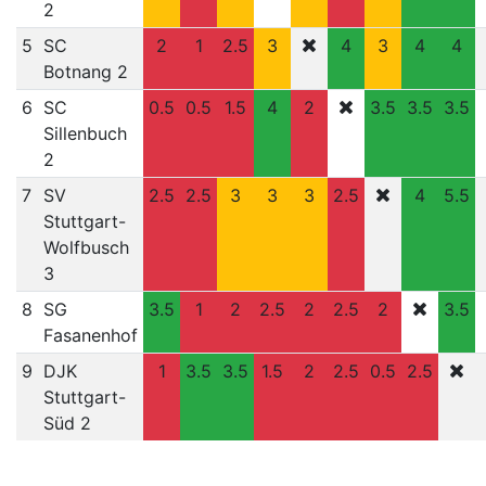
2
5
SC
2
1
2.5
3
4
3
4
4
Botnang 2
6
SC
0.5
0.5
1.5
4
2
3.5
3.5
3.5
Sillenbuch
2
7
SV
2.5
2.5
3
3
3
2.5
4
5.5
Stuttgart-
Wolfbusch
3
8
SG
3.5
1
2
2.5
2
2.5
2
3.5
Fasanenhof
9
DJK
1
3.5
3.5
1.5
2
2.5
0.5
2.5
Stuttgart-
Süd 2