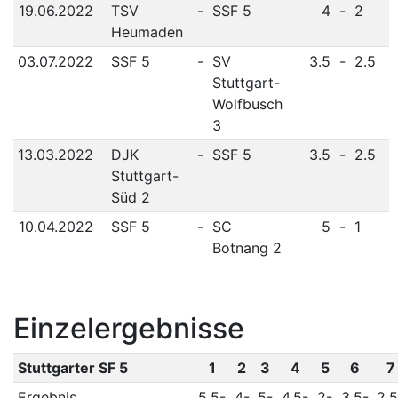
19.06.2022
TSV
-
SSF 5
4
-
2
Heumaden
03.07.2022
SSF 5
-
SV
3.5
-
2.5
Stuttgart-
Wolfbusch
3
13.03.2022
DJK
-
SSF 5
3.5
-
2.5
Stuttgart-
Süd 2
10.04.2022
SSF 5
-
SC
5
-
1
Botnang 2
Einzelergebnisse
Stuttgarter SF 5
1
2
3
4
5
6
7
Ergebnis
5.5-
4-
5-
4.5-
2-
3.5-
2.5