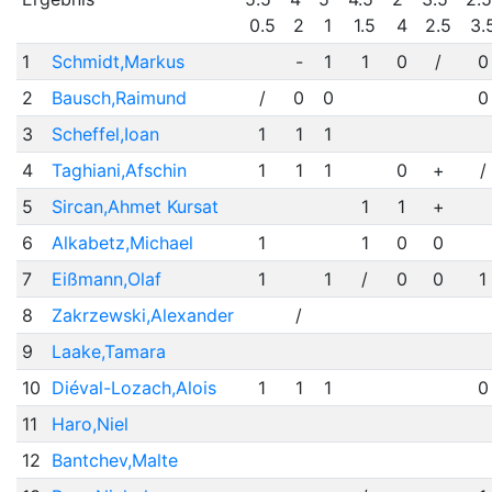
0.5
2
1
1.5
4
2.5
3.
1
Schmidt,Markus
-
1
1
0
/
0
2
Bausch,Raimund
/
0
0
0
3
Scheffel,Ioan
1
1
1
4
Taghiani,Afschin
1
1
1
0
+
/
5
Sircan,Ahmet Kursat
1
1
+
6
Alkabetz,Michael
1
1
0
0
7
Eißmann,Olaf
1
1
/
0
0
1
8
Zakrzewski,Alexander
/
9
Laake,Tamara
10
Diéval-Lozach,Alois
1
1
1
0
11
Haro,Niel
12
Bantchev,Malte