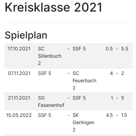
Kreisklasse 2021
Spielplan
17.10.2021
SC
-
SSF 5
0.5
-
5.5
Sillenbuch
2
07.11.2021
SSF 5
-
SC
4
-
2
Feuerbach
2
21.11.2021
SG
-
SSF 5
1
-
5
Fasanenhof
15.05.2022
SSF 5
-
SK
4.5
-
1.5
Gerlingen
2