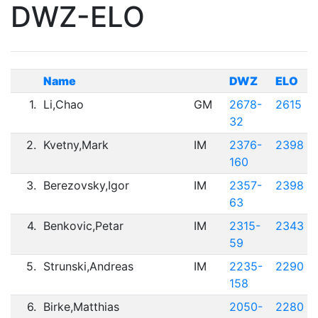
DWZ-ELO
Name
DWZ
ELO
1.
Li,Chao
GM
2678-
2615
32
2.
Kvetny,Mark
IM
2376-
2398
160
3.
Berezovsky,Igor
IM
2357-
2398
63
4.
Benkovic,Petar
IM
2315-
2343
59
5.
Strunski,Andreas
IM
2235-
2290
158
6.
Birke,Matthias
2050-
2280