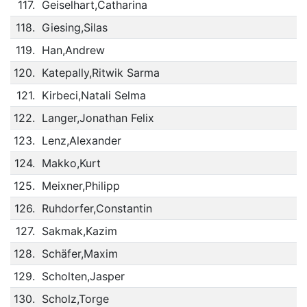
117.
Geiselhart,Catharina
118.
Giesing,Silas
119.
Han,Andrew
120.
Katepally,Ritwik Sarma
121.
Kirbeci,Natali Selma
122.
Langer,Jonathan Felix
123.
Lenz,Alexander
124.
Makko,Kurt
125.
Meixner,Philipp
126.
Ruhdorfer,Constantin
127.
Sakmak,Kazim
128.
Schäfer,Maxim
129.
Scholten,Jasper
130.
Scholz,Torge