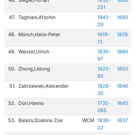
46.
Siegle,Florian
1952-
1880
251
47.
Taghiani,Afschin
1942-
1880
29
48.
Münch,Hans-Peter
1919-
1878
13
49.
Wenzel,Ulrich
1835-
1860
97
50.
Zhong,Letong
1920-
1850
80
51.
Zakrzewski,Alexander
1828-
1846
30
52.
Dürr,Hanno
1735-
1845
285
53.
Balazs,Szabina Zoe
WCM
1838-
1837
22