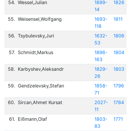
54.
Wessel,Julian
1899-
1826
14
55.
Weisensel,Wolfgang
1693-
1811
118
56.
Tsybulevsky,Juri
1632-
1806
53
57.
Schmidt,Markus
1896-
1804
163
58.
Karbyshev,Aleksandr
1829-
1803
26
59.
Gendzelevsky,Stefan
1858-
1796
71
60.
Sircan,Ahmet Kursat
2027-
1784
11
61.
Eißmann,Olaf
1803-
1771
83