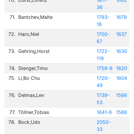
70.
Durst,Lorenz
1817-
1682
36
71.
Bantchev,Malte
1793-
1679
18
72.
Haro,Niel
1700-
1637
67
73.
Gehring,Horst
1722-
1630
119
74.
Stenger,Timo
1758-9
1620
75.
Li,Bo Chu
1720-
1604
49
76.
Delmas,Lev
1739-
1566
53
77.
Töllner,Tobias
1641-6
1566
78.
Bock,Udo
2050-
33