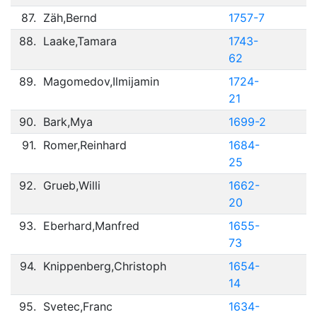
87.
Zäh,Bernd
1757-7
88.
Laake,Tamara
1743-
62
89.
Magomedov,Ilmijamin
1724-
21
90.
Bark,Mya
1699-2
91.
Romer,Reinhard
1684-
25
92.
Grueb,Willi
1662-
20
93.
Eberhard,Manfred
1655-
73
94.
Knippenberg,Christoph
1654-
14
95.
Svetec,Franc
1634-