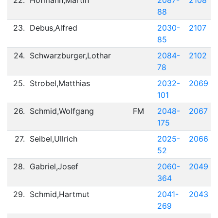
22.
Hofmann,Martin
2087-
2108
88
23.
Debus,Alfred
2030-
2107
85
24.
Schwarzburger,Lothar
2084-
2102
78
25.
Strobel,Matthias
2032-
2069
101
26.
Schmid,Wolfgang
FM
2048-
2067
175
27.
Seibel,Ullrich
2025-
2066
52
28.
Gabriel,Josef
2060-
2049
364
29.
Schmid,Hartmut
2041-
2043
269