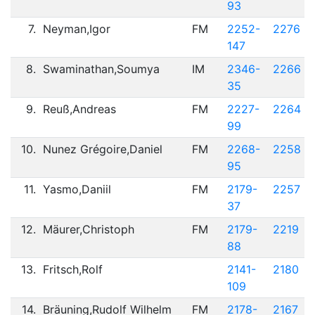
93
7.
Neyman,Igor
FM
2252-
2276
147
8.
Swaminathan,Soumya
IM
2346-
2266
35
9.
Reuß,Andreas
FM
2227-
2264
99
10.
Nunez Grégoire,Daniel
FM
2268-
2258
95
11.
Yasmo,Daniil
FM
2179-
2257
37
12.
Mäurer,Christoph
FM
2179-
2219
88
13.
Fritsch,Rolf
2141-
2180
109
14.
Bräuning,Rudolf Wilhelm
FM
2178-
2167