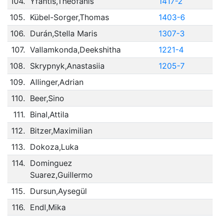
104.
Yfantis,Theofanis
1417-2
105.
Kübel-Sorger,Thomas
1403-6
106.
Durán,Stella Maris
1307-3
107.
Vallamkonda,Deekshitha
1221-4
108.
Skrypnyk,Anastasiia
1205-7
109.
Allinger,Adrian
110.
Beer,Sino
111.
Binal,Attila
112.
Bitzer,Maximilian
113.
Dokoza,Luka
114.
Dominguez
Suarez,Guillermo
115.
Dursun,Aysegül
116.
Endl,Mika