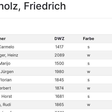
olz, Friedrich
ner
DWZ
Farbe
Carmelo
1417
s
ger, Heinz
2089
w
Marijo
1500
s
, Jürgen
1980
w
Florian
1845
s
erbert
1874
w
, Horst
1681
s
, Rudi
1865
w