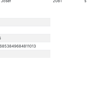
, Josef
2081
s
0
6
36853849684811013