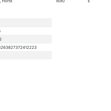
, Horst
1690
s
5
6
6263827372412223