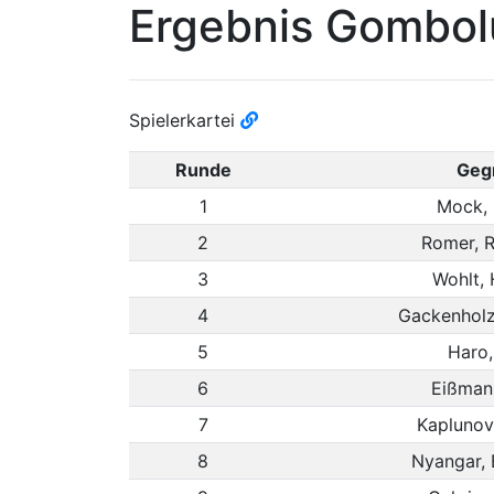
Ergebnis Gombol
Spielerkartei
Runde
Geg
1
Mock, 
2
Romer, R
3
Wohlt, 
4
Gackenholz,
5
Haro,
6
Eißmann
7
Kaplunov
8
Nyangar,