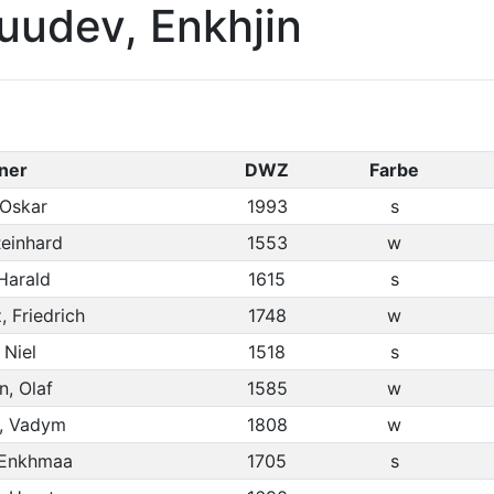
uudev, Enkhjin
ner
DWZ
Farbe
Oskar
1993
s
einhard
1553
w
Harald
1615
s
 Friedrich
1748
w
 Niel
1518
s
, Olaf
1585
w
, Vadym
1808
w
 Enkhmaa
1705
s