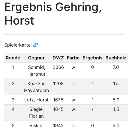
Ergebnis Gehring,
Horst
Spielerkartei
Runde
Gegner
DWZ
Farbe
Ergebnis
Buchholz
1
Schmid,
2066
w
0
7.0
Hartmut
2
Khakzar,
1208
s
1
1.5
Haybatolah
3
Lotz, Horst
1675
w
1
5.0
4
Siegle,
1845
w
/
4.5
Florian
5
Viskin,
1942
s
0
5.0