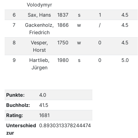
Volodymyr
6
Sax, Hans
1837
s
1
4.5
7
Gackenholz,
1866
w
/
4.5
Friedrich
8
Vesper,
1750
w
0
4.5
Horst
9
Hartlieb,
1980
s
0
5.0
Jürgen
Punkte:
4.0
Buchholz:
41.5
Rating:
1681
Unterschied
0.8930313378244474
zur