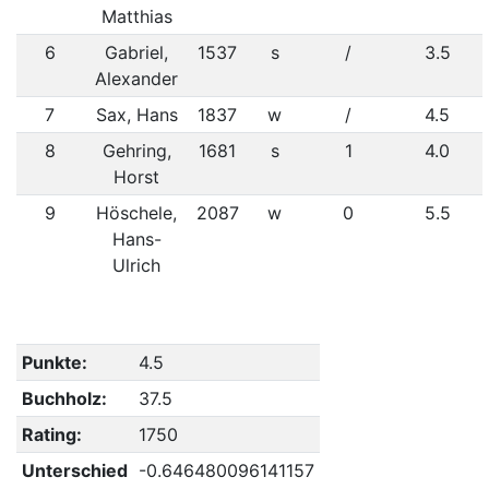
Matthias
6
Gabriel,
1537
s
/
3.5
Alexander
7
Sax, Hans
1837
w
/
4.5
8
Gehring,
1681
s
1
4.0
Horst
9
Höschele,
2087
w
0
5.5
Hans-
Ulrich
Punkte:
4.5
Buchholz:
37.5
Rating:
1750
Unterschied
-0.646480096141157