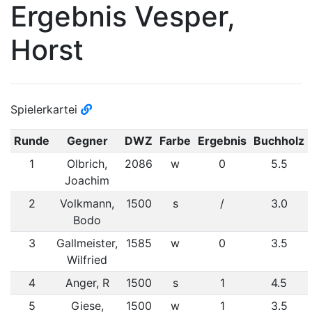
Ergebnis Vesper,
Horst
Spielerkartei
Runde
Gegner
DWZ
Farbe
Ergebnis
Buchholz
1
Olbrich,
2086
w
0
5.5
Joachim
2
Volkmann,
1500
s
/
3.0
Bodo
3
Gallmeister,
1585
w
0
3.5
Wilfried
4
Anger, R
1500
s
1
4.5
5
Giese,
1500
w
1
3.5