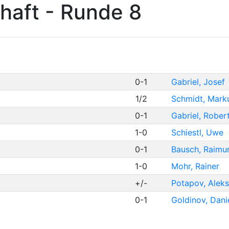
haft - Runde 8
0-1
Gabriel, Josef
1/2
Schmidt, Mark
0-1
Gabriel, Rober
1-0
Schiestl, Uwe
0-1
Bausch, Raimu
1-0
Mohr, Rainer
+/-
Potapov, Alek
0-1
Goldinov, Dani