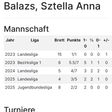
Balazs, Sztella Anna
Mannschaft
Jahr
Liga
Brett
Punkte
1-
½
0-
+/-
0
1
2023
Landesliga
15
1/1
0
0
0
1
2023
Bezirksliga 1
6
5.5/7
5
1
1
0
2024
Landesliga
5
4/7
3
2
2
0
2025
Landesliga
4
3/5
2
2
1
0
2025
Jugendbundesliga
8
2/2
2
0
0
0
Turniere