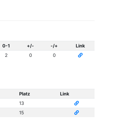
0-1
+/-
-/+
Link
2
0
0
Platz
Link
13
15