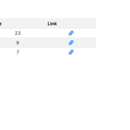
z
Link
23
9
7