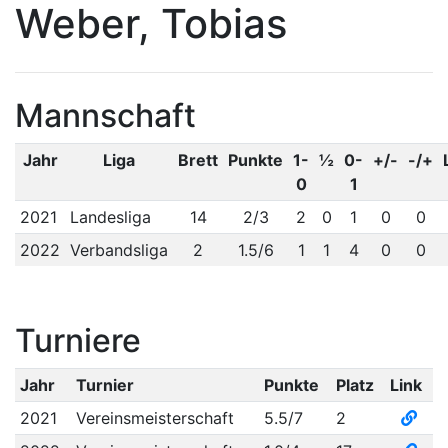
Weber, Tobias
Mannschaft
Jahr
Liga
Brett
Punkte
1-
½
0-
+/-
-/+
0
1
2021
Landesliga
14
2/3
2
0
1
0
0
2022
Verbandsliga
2
1.5/6
1
1
4
0
0
Turniere
Jahr
Turnier
Punkte
Platz
Link
2021
Vereinsmeisterschaft
5.5/7
2