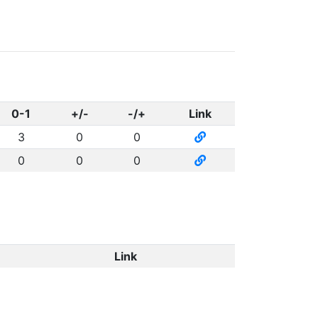
0-1
+/-
-/+
Link
3
0
0
0
0
0
Link