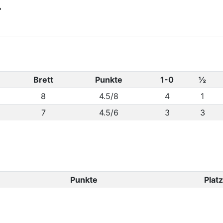
r
Brett
Punkte
1-0
½
8
4.5/8
4
1
7
4.5/6
3
3
Punkte
Platz