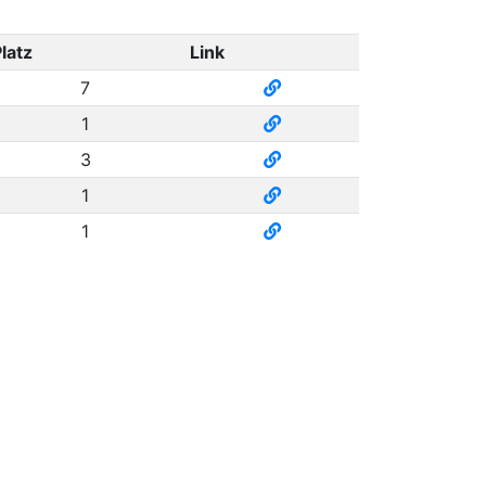
latz
Link
7
1
3
1
1