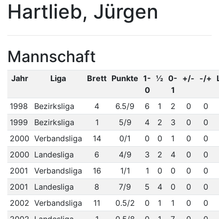
Hartlieb, Jürgen
Mannschaft
Jahr
Liga
Brett
Punkte
1-
½
0-
+/-
-/+
0
1
1998
Bezirksliga
4
6.5/9
6
1
2
0
0
1999
Bezirksliga
1
5/9
4
2
3
0
0
2000
Verbandsliga
14
0/1
0
0
1
0
0
2000
Landesliga
6
4/9
3
2
4
0
0
2001
Verbandsliga
16
1/1
1
0
0
0
0
2001
Landesliga
8
7/9
5
4
0
0
0
2002
Verbandsliga
11
0.5/2
0
1
1
0
0