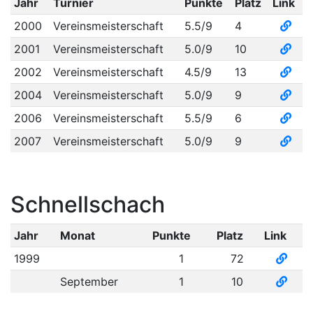
Jahr
Turnier
Punkte
Platz
Link
2000
Vereinsmeisterschaft
5.5/9
4
2001
Vereinsmeisterschaft
5.0/9
10
2002
Vereinsmeisterschaft
4.5/9
13
2004
Vereinsmeisterschaft
5.0/9
9
2006
Vereinsmeisterschaft
5.5/9
6
2007
Vereinsmeisterschaft
5.0/9
9
Schnellschach
Jahr
Monat
Punkte
Platz
Link
1999
1
72
September
1
10