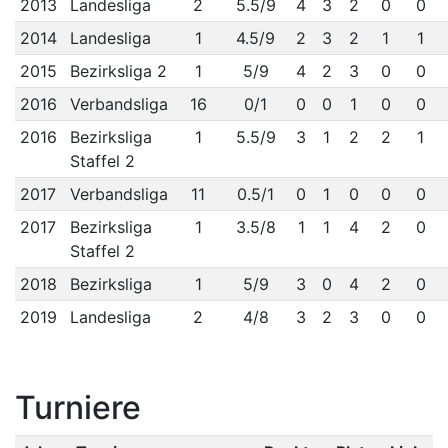
2013
Landesliga
2
5.5/9
4
3
2
0
0
2014
Landesliga
1
4.5/9
2
3
2
1
1
2015
Bezirksliga 2
1
5/9
4
2
3
0
0
2016
Verbandsliga
16
0/1
0
0
1
0
0
2016
Bezirksliga
1
5.5/9
3
1
2
2
1
Staffel 2
2017
Verbandsliga
11
0.5/1
0
1
0
0
0
2017
Bezirksliga
1
3.5/8
1
1
4
2
0
Staffel 2
2018
Bezirksliga
1
5/9
3
0
4
2
0
2019
Landesliga
2
4/8
3
2
3
0
0
Turniere