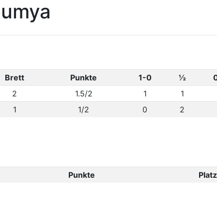
oumya
Brett
Punkte
1-0
½
2
1.5/2
1
1
1
1/2
0
2
Punkte
Platz