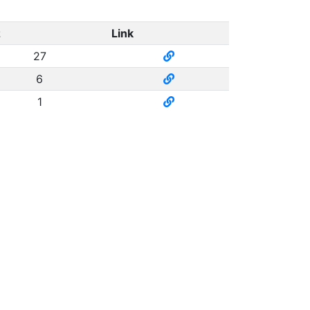
z
Link
27
6
1