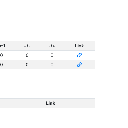
0-1
+/-
-/+
Link
0
0
0
0
0
0
Link