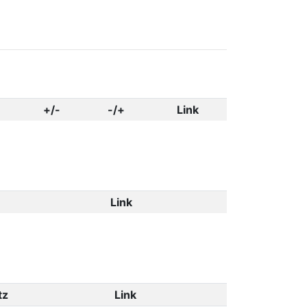
+/-
-/+
Link
Link
tz
Link