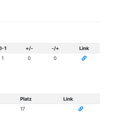
0-1
+/-
-/+
Link
1
0
0
Platz
Link
17