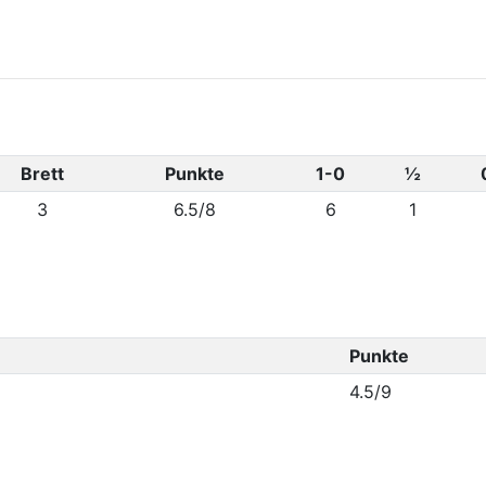
Brett
Punkte
1-0
½
3
6.5/8
6
1
Punkte
4.5/9