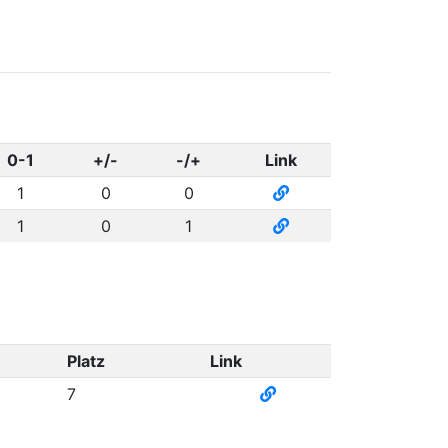
0-1
+/-
-/+
Link
1
0
0
1
0
1
Platz
Link
7