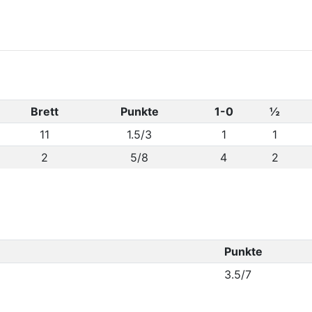
Brett
Punkte
1-0
½
11
1.5/3
1
1
2
5/8
4
2
Punkte
3.5/7