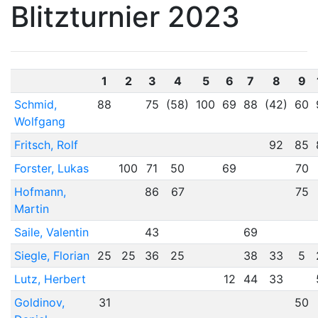
Blitzturnier 2023
1
2
3
4
5
6
7
8
9
Schmid,
88
75
(58)
100
69
88
(42)
60
Wolfgang
Fritsch, Rolf
92
85
Forster, Lukas
100
71
50
69
70
Hofmann,
86
67
75
Martin
Saile, Valentin
43
69
Siegle, Florian
25
25
36
25
38
33
5
Lutz, Herbert
12
44
33
Goldinov,
31
50