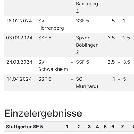
Backnang
2
18.02.2024
SV
-
SSF 5
5
-
1
Herrenberg
03.03.2024
SSF 5
-
Spvgg
3.5
-
2.5
Böblingen
2
24.03.2024
SV
-
SSF 5
2.5
-
3.5
Schwaikheim
14.04.2024
SSF 5
-
SC
1
-
5
Murrhardt
Einzelergebnisse
Stuttgarter SF 5
1
2
3
4
5
6
7