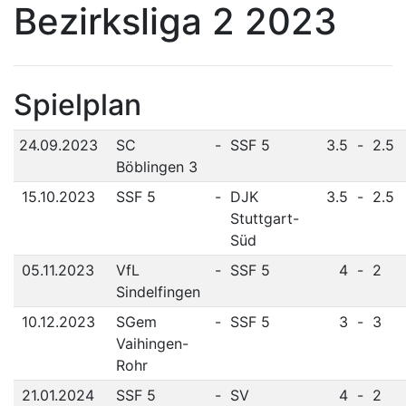
Bezirksliga 2 2023
Spielplan
24.09.2023
SC
-
SSF 5
3.5
-
2.5
Böblingen 3
15.10.2023
SSF 5
-
DJK
3.5
-
2.5
Stuttgart-
Süd
05.11.2023
VfL
-
SSF 5
4
-
2
Sindelfingen
10.12.2023
SGem
-
SSF 5
3
-
3
Vaihingen-
Rohr
21.01.2024
SSF 5
-
SV
4
-
2