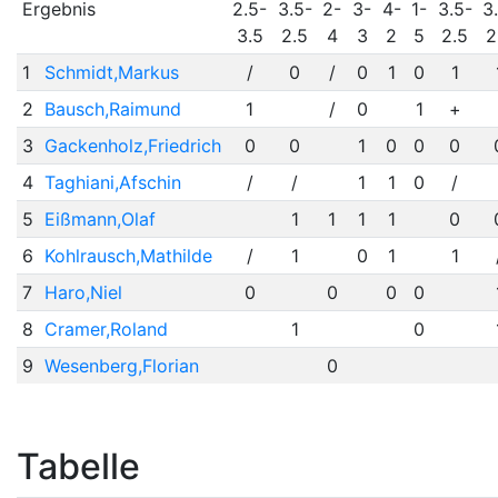
Ergebnis
2.5-
3.5-
2-
3-
4-
1-
3.5-
3
3.5
2.5
4
3
2
5
2.5
2
1
Schmidt,Markus
/
0
/
0
1
0
1
2
Bausch,Raimund
1
/
0
1
+
3
Gackenholz,Friedrich
0
0
1
0
0
0
4
Taghiani,Afschin
/
/
1
1
0
/
5
Eißmann,Olaf
1
1
1
1
0
6
Kohlrausch,Mathilde
/
1
0
1
1
7
Haro,Niel
0
0
0
0
8
Cramer,Roland
1
0
9
Wesenberg,Florian
0
Tabelle