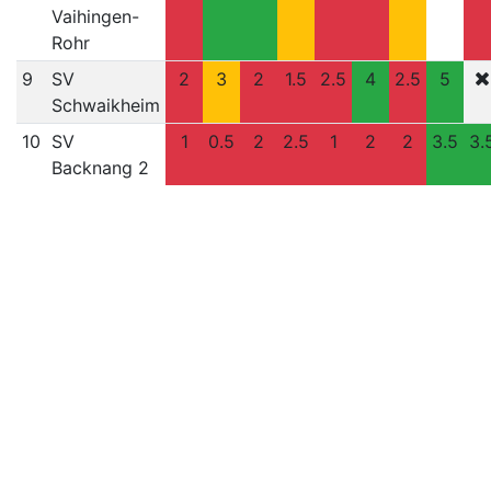
Vaihingen-
Rohr
9
SV
2
3
2
1.5
2.5
4
2.5
5
Schwaikheim
10
SV
1
0.5
2
2.5
1
2
2
3.5
3.
Backnang 2