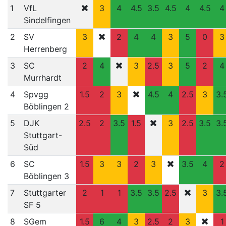
1
VfL
3
4
4.5
3.5
4.5
4
4.5
4
Sindelfingen
2
SV
3
2
4
4
3
5
0
3
Herrenberg
3
SC
2
4
3
2.5
3
5
2
4
Murrhardt
4
Spvgg
1.5
2
3
4.5
4
2.5
3
3.
Böblingen 2
5
DJK
2.5
2
3.5
1.5
3
2.5
3.5
3.
Stuttgart-
Süd
6
SC
1.5
3
3
2
3
3.5
4
2
Böblingen 3
7
Stuttgarter
2
1
1
3.5
3.5
2.5
3
3.
SF 5
8
SGem
1.5
6
4
3
2.5
2
3
1