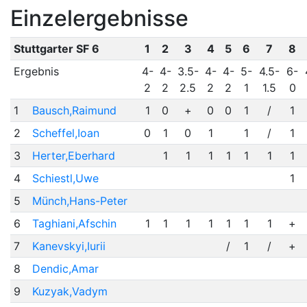
Einzelergebnisse
Stuttgarter SF 6
1
2
3
4
5
6
7
8
Ergebnis
4-
4-
3.5-
4-
4-
5-
4.5-
6-
2
2
2.5
2
2
1
1.5
0
1
Bausch,Raimund
1
0
+
0
0
1
/
1
2
Scheffel,Ioan
0
1
0
1
1
/
1
3
Herter,Eberhard
1
1
1
1
1
1
1
4
Schiestl,Uwe
1
5
Münch,Hans-Peter
6
Taghiani,Afschin
1
1
1
1
1
1
1
+
7
Kanevskyi,Iurii
/
1
/
+
8
Dendic,Amar
9
Kuzyak,Vadym