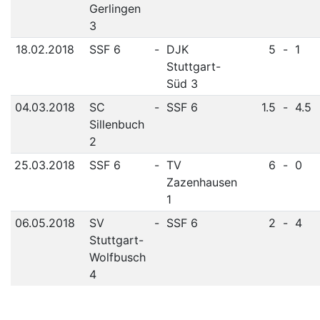
Gerlingen
3
18.02.2018
SSF 6
-
DJK
5
-
1
Stuttgart-
Süd 3
04.03.2018
SC
-
SSF 6
1.5
-
4.5
Sillenbuch
2
25.03.2018
SSF 6
-
TV
6
-
0
Zazenhausen
1
06.05.2018
SV
-
SSF 6
2
-
4
Stuttgart-
Wolfbusch
4