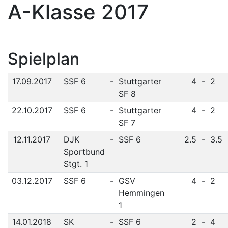
A-Klasse 2017
Spielplan
17.09.2017
SSF 6
-
Stuttgarter
4
-
2
SF 8
22.10.2017
SSF 6
-
Stuttgarter
4
-
2
SF 7
12.11.2017
DJK
-
SSF 6
2.5
-
3.5
Sportbund
Stgt. 1
03.12.2017
SSF 6
-
GSV
4
-
2
Hemmingen
1
14.01.2018
SK
-
SSF 6
2
-
4