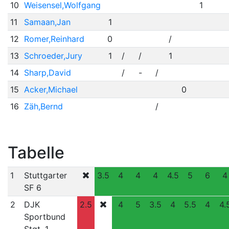
10
Weisensel,Wolfgang
1
11
Samaan,Jan
1
12
Romer,Reinhard
0
/
13
Schroeder,Jury
1
/
/
1
14
Sharp,David
/
-
/
15
Acker,Michael
0
16
Zäh,Bernd
/
Tabelle
1
Stuttgarter
3.5
4
4
4
4.5
5
6
4
SF 6
2
DJK
2.5
4
5
3.5
4
5.5
4
4.
Sportbund