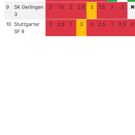
9
SK Gerlingen
2
1.5
2
2.5
3
1.5
2
2
3
10
Stuttgarter
2
2.5
1
3
0
2.5
1
2.5
0
SF 8