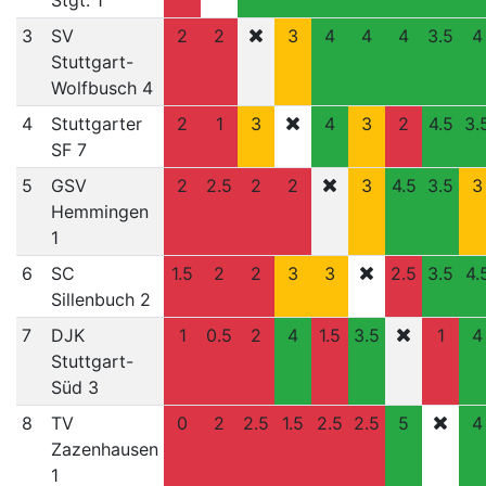
Stgt. 1
3
SV
2
2
3
4
4
4
3.5
4
Stuttgart-
Wolfbusch 4
4
Stuttgarter
2
1
3
4
3
2
4.5
3.
SF 7
5
GSV
2
2.5
2
2
3
4.5
3.5
3
Hemmingen
1
6
SC
1.5
2
2
3
3
2.5
3.5
4.
Sillenbuch 2
7
DJK
1
0.5
2
4
1.5
3.5
1
4
Stuttgart-
Süd 3
8
TV
0
2
2.5
1.5
2.5
2.5
5
4
Zazenhausen
1