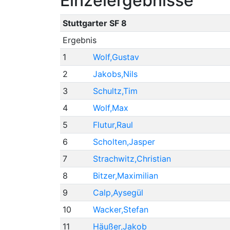
Einzelergebnisse
Stuttgarter SF 8
Ergebnis
1
Wolf,Gustav
2
Jakobs,Nils
3
Schultz,Tim
4
Wolf,Max
5
Flutur,Raul
6
Scholten,Jasper
7
Strachwitz,Christian
8
Bitzer,Maximilian
9
Calp,Aysegül
10
Wacker,Stefan
11
Häußer,Jakob