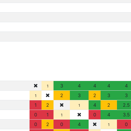
3
4
4
4
4
1
2
3
2
3
3
1
1
2
4
2
2.5
1
0
1
0
4
3.5
1
0
2
0
4
0
1