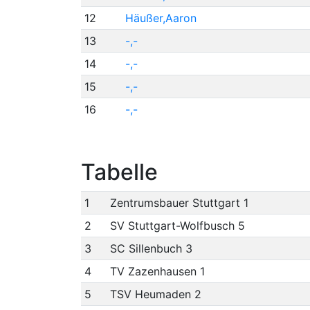
12
Häußer,Aaron
13
-,-
14
-,-
15
-,-
16
-,-
Tabelle
1
Zentrumsbauer Stuttgart 1
2
SV Stuttgart-Wolfbusch 5
3
SC Sillenbuch 3
4
TV Zazenhausen 1
5
TSV Heumaden 2