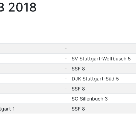
 B 2018
-
-
SV Stuttgart-Wolfbusch 5
-
SSF 8
-
DJK Stuttgart-Süd 5
-
SSF 8
-
SC Sillenbuch 3
gart 1
-
SSF 8