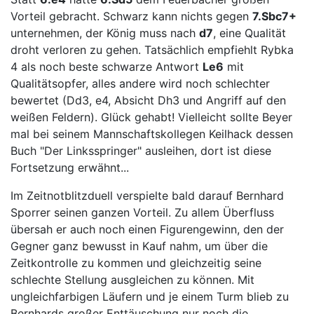
Vorteil gebracht. Schwarz kann nichts gegen
7.Sbc7+
unternehmen, der König muss nach
d7
, eine Qualität
droht verloren zu gehen. Tatsächlich empfiehlt Rybka
4 als noch beste schwarze Antwort
Le6
mit
Qualitätsopfer, alles andere wird noch schlechter
bewertet (Dd3, e4, Absicht Dh3 und Angriff auf den
weißen Feldern). Glück gehabt! Vielleicht sollte Beyer
mal bei seinem Mannschaftskollegen Keilhack dessen
Buch "Der Linksspringer" ausleihen, dort ist diese
Fortsetzung erwähnt...
Im Zeitnotblitzduell verspielte bald darauf Bernhard
Sporrer seinen ganzen Vorteil. Zu allem Überfluss
übersah er auch noch einen Figurengewinn, den der
Gegner ganz bewusst in Kauf nahm, um über die
Zeitkontrolle zu kommen und gleichzeitig seine
schlechte Stellung ausgleichen zu können. Mit
ungleichfarbigen Läufern und je einem Turm blieb zu
Bernhards großer Enttäuschung nur noch die