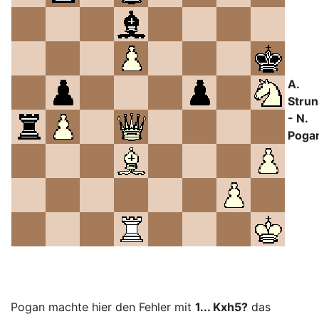
A.
Strun
- N.
Poga
Pogan machte hier den Fehler mit
1... Kxh5?
das